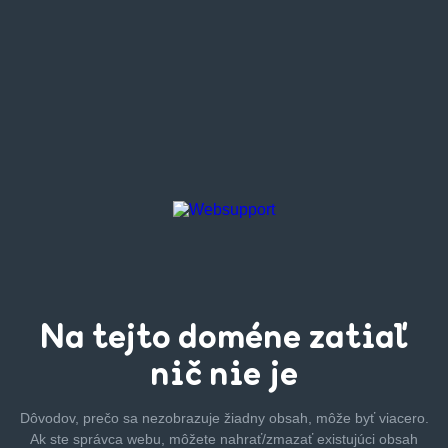
Na tejto
doméne zatiaľ
nič nie je
Dôvodov, prečo sa nezobrazuje žiadny obsah, môže byť
viacero.
Ak ste správca webu, môžete nahrať/zmazať
existujúci obsah